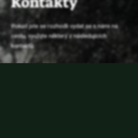
Kontakty
Pokud jste se rozhodli vydat se s námi na
cestu, využijte některý z následujících
kontaktů.