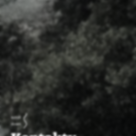
scroll
down